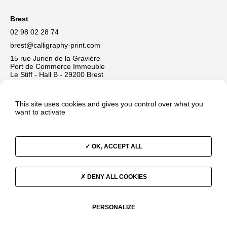
Brest
02 98 02 28 74
brest@calligraphy-print.com
15 rue Jurien de la Gravière
Port de Commerce Immeuble
Le Stiff - Hall B - 29200 Brest
Vitré
This site uses cookies and gives you control over what you
02 23 55 14 20
want to activate
mfi@imprimerie-mfi.fr
1, rue Jean Boucher
BP 30222
OK, ACCEPT ALL
35502 Vitré Cedex
Mentions légales
DENY ALL COOKIES
Plan du site
CONTACTEZ-NOUS
PERSONALIZE
LinkedIn